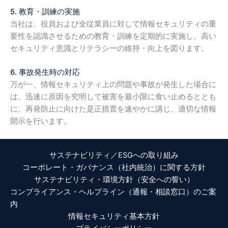
5. 教育・訓練の実施
当社は、役員および全従業員に対して情報セキュリティの重
要性を認識させるための教育・訓練を定期的に実施し、高い
セキュリティ意識とリテラシーの維持・向上を図ります。
6. 事故発生時の対応
万が一、情報セキュリティ上の問題や事故が発生した場合に
は、迅速に原因を究明して被害を最小限に食い止めるととも
に、再発防止に向けた是正措置を速やかに講じ、適切な情報
開示を行います。
サステナビリティ／ESGへの取り組み
コーポレート・ガバナンス（社内統治）に関する方針
サステナビリティ・環境方針（安全への誓い）
コンプライアンス・ヘルプライン（通報・相談窓口）のご案
内
情報セキュリティ基本方針