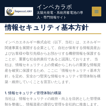
内
インペカラボ
容
太陽光発電・系統用蓄電池の導
を
入・専門情報サイト
ス
キ
情報セキュリティ基本方針
ッ
プ
インペカエネルギー株式会社（以下、当社）は、エネルギー
関連事業を展開する企業として、自社が保有する情報資産お
よびお客様や取引先様からお預かりする機密情報を保護する
ことが、重要な社会的責任であると認識しております。 当
社は、情報セキュリティ上の脅威からこれらの重要な情報資
産を確実に保護するため、ここに「情報セキュリティ基本方
針」を定め、安全かつ堅実な情報セキュリティ管理体制を構
築・維持していくことを宣言いたします。
1. 情報セキュリティ管理体制の構築
当社は、情報セキュリティの維持・向上を目的とした管理体
制を整備し、情報資産の適切な管理を全社的に推進します。